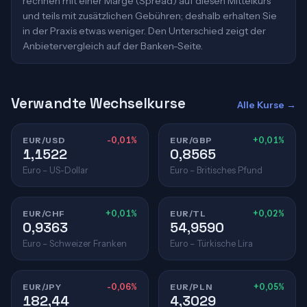
rechnen mit einer Marge (Spread) auf diesen Mittelkurs
und teils mit zusätzlichen Gebühren; deshalb erhalten Sie
in der Praxis etwas weniger. Den Unterschied zeigt der
Anbietervergleich auf der Banken-Seite.
Verwandte Wechselkurse
Alle Kurse →
EUR/USD
-0,01%
EUR/GBP
+0,01%
1,1522
0,8565
Euro – US-Dollar
Euro – Britisches Pfund
EUR/CHF
+0,01%
EUR/TL
+0,02%
0,9363
54,9590
Euro – Schweizer Franken
Euro – Türkische Lira
EUR/JPY
-0,06%
EUR/PLN
+0,05%
182,44
4,3029