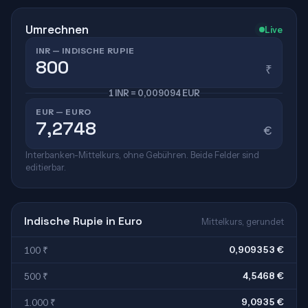
Umrechnen
Live
INR — INDISCHE RUPIE
₹
1 INR = 0,009094 EUR
EUR — EURO
€
Interbanken-Mittelkurs, ohne Gebühren. Beide Felder sind
editierbar.
Indische Rupie in Euro
Mittelkurs, gerundet
0,909353 €
100 ₹
4,5468 €
500 ₹
9,0935 €
1.000 ₹