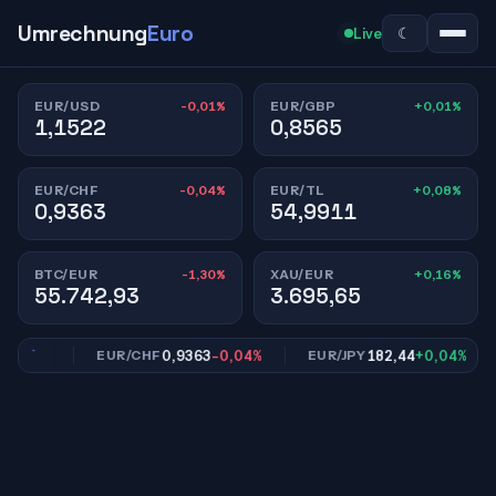
Umrechnung
Euro
☾
Live
-0,01%
+0,01%
EUR/USD
EUR/GBP
1,1522
0,8565
-0,04%
+0,08%
EUR/CHF
EUR/TL
0,9363
54,9911
-1,30%
+0,16%
BTC/EUR
XAU/EUR
55.742,93
3.695,65
,01%
0,9363
-0,04%
182,44
+0,04%
EUR/CHF
EUR/JPY