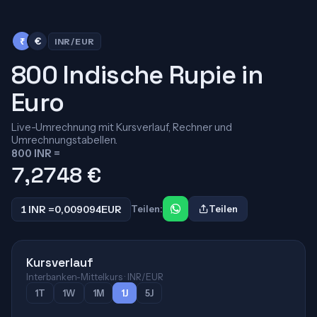
₹
€
INR/EUR
800 Indische Rupie in
Euro
Live-Umrechnung mit Kursverlauf, Rechner und
Umrechnungstabellen.
800 INR =
7,2748
€
1 INR =
0,009094
EUR
Teilen:
Teilen
Kursverlauf
Interbanken-Mittelkurs · INR/EUR
1T
1W
1M
1J
5J