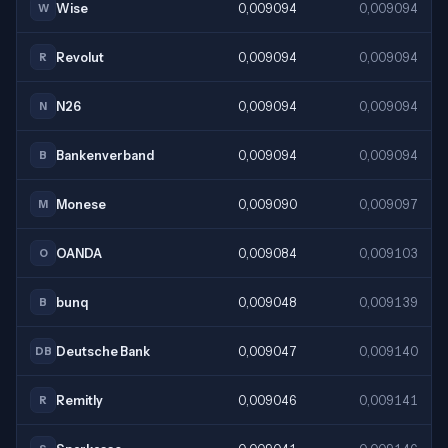
Wise
0,009094
0,009094
W
Revolut
0,009094
0,009094
R
N26
0,009094
0,009094
N
Bankenverband
0,009094
0,009094
B
Monese
0,009090
0,009097
M
OANDA
0,009084
0,009103
O
bunq
0,009048
0,009139
B
Deutsche Bank
0,009047
0,009140
DB
Remitly
0,009046
0,009141
R