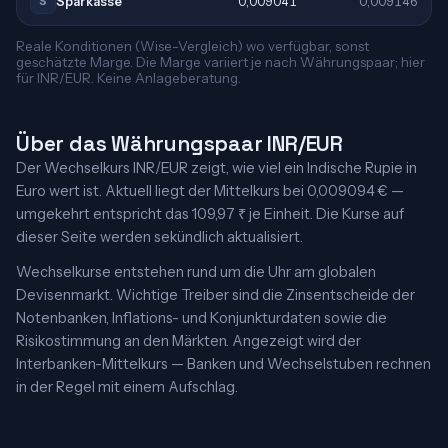
Sparkasse
0,009041
0,009146
S
Reale Konditionen (Wise-Vergleich) wo verfügbar, sonst
geschätzte Marge. Die Marge variiert je nach Währungspaar; hier
für INR/EUR. Keine Anlageberatung.
Über das Währungspaar INR/EUR
Der Wechselkurs INR/EUR zeigt, wie viel ein Indische Rupie in
Euro wert ist. Aktuell liegt der Mittelkurs bei 0,009094 € —
umgekehrt entspricht das 109,97 ₹ je Einheit. Die Kurse auf
dieser Seite werden sekündlich aktualisiert.
Wechselkurse entstehen rund um die Uhr am globalen
Devisenmarkt. Wichtige Treiber sind die Zinsentscheide der
Notenbanken, Inflations- und Konjunkturdaten sowie die
Risikostimmung an den Märkten. Angezeigt wird der
Interbanken-Mittelkurs — Banken und Wechselstuben rechnen
in der Regel mit einem Aufschlag.