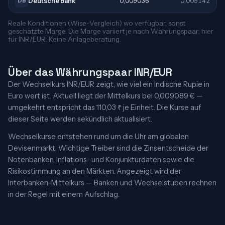
Deutsche Bank
0,009036
0,009142
DB
Reale Konditionen (Wise-Vergleich) wo verfügbar, sonst
geschätzte Marge. Die Marge variiert je nach Währungspaar; hier
für INR/EUR. Keine Anlageberatung.
Über das Währungspaar INR/EUR
Der Wechselkurs INR/EUR zeigt, wie viel ein Indische Rupie in
Euro wert ist. Aktuell liegt der Mittelkurs bei 0,009089 € —
umgekehrt entspricht das 110,03 ₹ je Einheit. Die Kurse auf
dieser Seite werden sekündlich aktualisiert.
Wechselkurse entstehen rund um die Uhr am globalen
Devisenmarkt. Wichtige Treiber sind die Zinsentscheide der
Notenbanken, Inflations- und Konjunkturdaten sowie die
Risikostimmung an den Märkten. Angezeigt wird der
Interbanken-Mittelkurs — Banken und Wechselstuben rechnen
in der Regel mit einem Aufschlag.