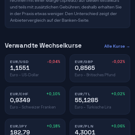
rechnen mit einer Marge (Spread) auf diesen Mittelkurs
und teils mit zusätzlichen Gebühren; deshalb erhalten Sie
in der Praxis etwas weniger. Den Unterschied zeigt der
Anbietervergleich auf der Banken-Seite.
Verwandte Wechselkurse
Alle Kurse →
EUR/USD
-0,04%
EUR/GBP
-0,02%
1,1551
0,8565
Euro – US-Dollar
Euro – Britisches Pfund
EUR/CHF
+0,10%
EUR/TL
+0,02%
0,9349
55,1285
Euro – Schweizer Franken
Euro – Türkische Lira
EUR/JPY
+0,18%
EUR/PLN
+0,06%
182,79
4,3001