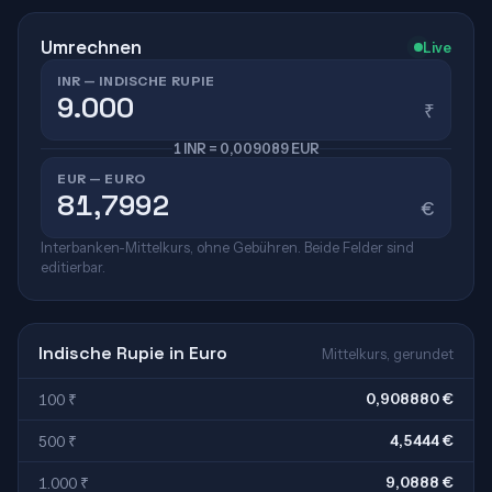
Umrechnen
Live
INR — INDISCHE RUPIE
₹
1 INR = 0,009089 EUR
EUR — EURO
€
Interbanken-Mittelkurs, ohne Gebühren. Beide Felder sind
editierbar.
Indische Rupie in Euro
Mittelkurs, gerundet
0,908880 €
100 ₹
4,5444 €
500 ₹
9,0888 €
1.000 ₹