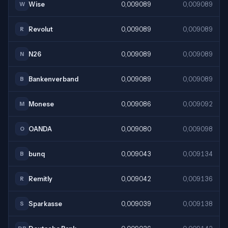
Wise
0,009089
0,009089
W
Revolut
0,009089
0,009089
R
N26
0,009089
0,009089
N
Bankenverband
0,009089
0,009089
B
Monese
0,009086
0,009092
M
OANDA
0,009080
0,009098
O
bunq
0,009043
0,009134
B
Remitly
0,009042
0,009136
R
Sparkasse
0,009039
0,009138
S