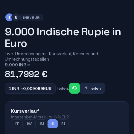
₹
€
INR/EUR
9.000 Indische Rupie in
Euro
Live-Umrechnung mit Kursverlauf, Rechner und
Umrechnungstabellen.
9.000 INR =
81,7992
€
1 INR =
0,009089
EUR
Teilen:
Teilen
Kursverlauf
Interbanken-Mittelkurs · INR/EUR
1T
1W
1M
1J
5J