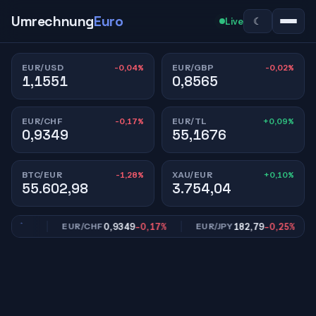
Umrechnung
Euro
☾
Live
-0,04%
-0,02%
EUR/USD
EUR/GBP
1,1551
0,8565
-0,17%
+0,09%
EUR/CHF
EUR/TL
0,9349
55,1676
-1,28%
+0,10%
BTC/EUR
XAU/EUR
55.602,98
3.754,04
,02%
0,9349
-0,17%
182,79
-0,25%
EUR/CHF
EUR/JPY