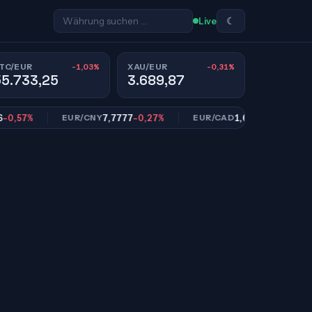
☾
Live
-1,03%
-0,31%
TC/EUR
XAU/EUR
55.733,25
3.689,87
%
7,7777
-0,27%
1,6150
-0,32%
EUR/CNY
EUR/CAD
EUR