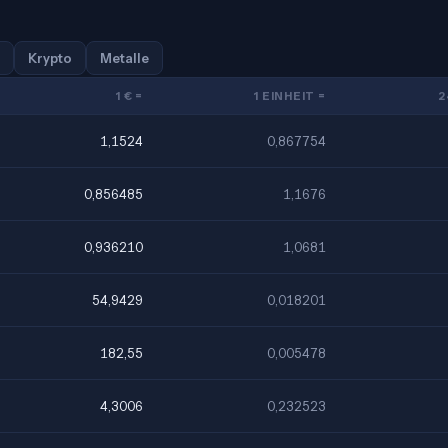
Krypto
Metalle
1 € =
1 EINHEIT =
2
1,1524
0,867754
0,856485
1,1676
0,936210
1,0681
54,9429
0,018201
182,55
0,005478
4,3006
0,232523