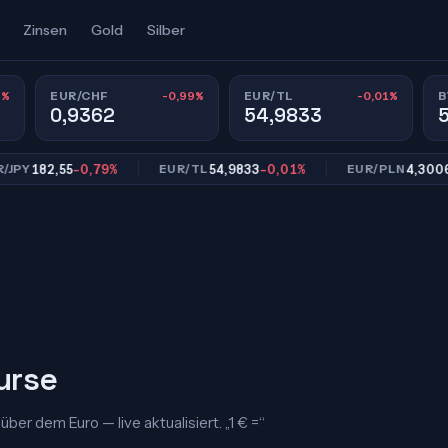
Zinsen
Gold
Silber
9%
-0,99%
-0,01%
EUR/CHF
EUR/TL
B
0,9362
54,9833
2,55
-0,79%
54,9833
-0,01%
4,3006
-0,57
EUR/TL
EUR/PLN
urse
r dem Euro — live aktualisiert. „1 € =“