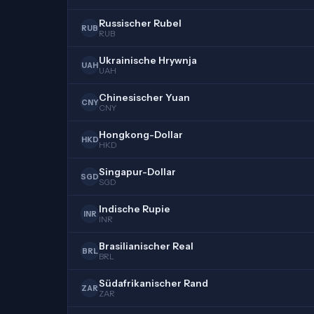
Russischer Rubel
RUB
RUB
Ukrainische Hrywnja
UAH
UAH
Chinesischer Yuan
CNY
CNY
Hongkong-Dollar
HKD
HKD
Singapur-Dollar
SGD
SGD
Indische Rupie
INR
INR
Brasilianischer Real
BRL
BRL
Südafrikanischer Rand
ZAR
ZAR