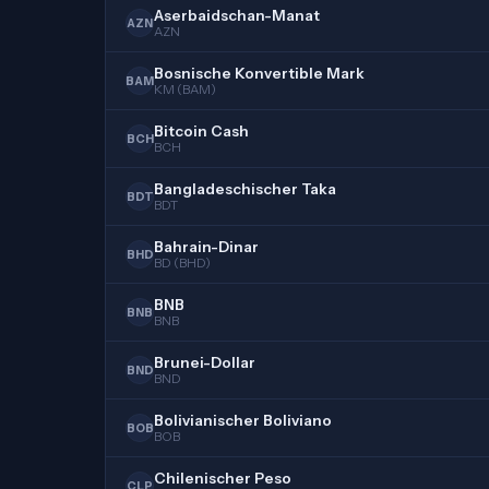
Aserbaidschan-Manat
AZN
AZN
Bosnische Konvertible Mark
BAM
KM (BAM)
Bitcoin Cash
BCH
BCH
Bangladeschischer Taka
BDT
BDT
Bahrain-Dinar
BHD
BD (BHD)
BNB
BNB
BNB
Brunei-Dollar
BND
BND
Bolivianischer Boliviano
BOB
BOB
Chilenischer Peso
CLP