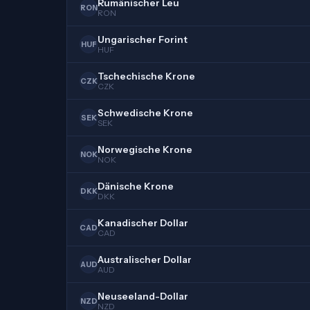
Rumänischer Leu
RON
RON
Ungarischer Forint
HUF
HUF
Tschechische Krone
CZK
CZK
Schwedische Krone
SEK
SEK
Norwegische Krone
NOK
NOK
Dänische Krone
DKK
DKK
Kanadischer Dollar
CAD
CAD
Australischer Dollar
AUD
AUD
Neuseeland-Dollar
NZD
NZD