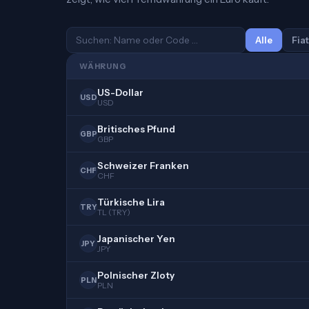
Alle
Fiat
WÄHRUNG
US-Dollar
USD
USD
Britisches Pfund
GBP
GBP
Schweizer Franken
CHF
CHF
Türkische Lira
TRY
TL (TRY)
Japanischer Yen
JPY
JPY
Polnischer Zloty
PLN
PLN