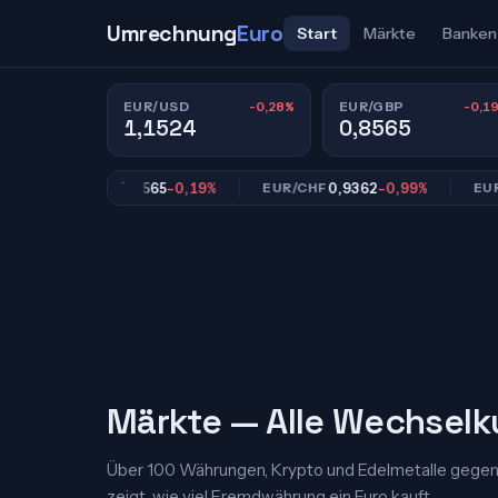
Umrechnung
Euro
Start
Märkte
Banken
-0,28%
-0,1
EUR/USD
EUR/GBP
1,1524
0,8565
0,8565
-0,19%
0,9362
-0,99%
18
EUR/GBP
EUR/CHF
EUR/JPY
Märkte — Alle Wechselk
Über 100 Währungen, Krypto und Edelmetalle gegenübe
zeigt, wie viel Fremdwährung ein Euro kauft.