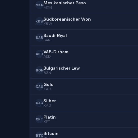
Mexikanischer Peso
MXN
MXN
Südkoreanischer Won
KRW
KRW
Saudi-Riyal
SAR
SAR
VAE-Dirham
AED
AED
Bulgarischer Lew
BGN
BGN
Gold
XAU
XAU
Silber
XAG
XAG
Platin
XPT
XPT
Bitcoin
BTC