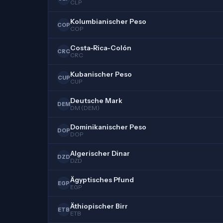
CLP
Kolumbianischer Peso
COP
COP
Costa-Rica-Colón
CRC
CRC
Kubanischer Peso
CUP
CUP
Deutsche Mark
DEM
DM (DEM)
Dominikanischer Peso
DOP
DOP
Algerischer Dinar
DZD
DZD
Ägyptisches Pfund
EGP
EGP
Äthiopischer Birr
ETB
ETB