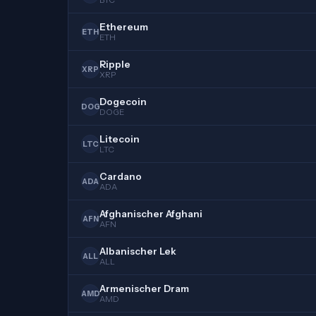
BTC
Ethereum
ETH
ETH
Ripple
XRP
XRP
Dogecoin
DOG
DOGE
Litecoin
LTC
LTC
Cardano
ADA
ADA
Afghanischer Afghani
AFN
AFN
Albanischer Lek
ALL
ALL
Armenischer Dram
AMD
AMD