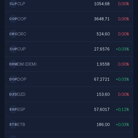
CLP
1054,68
0,00%
CLP
COP
3648,71
0,00%
COP
CRC
524,60
0,00%
CRC
CUP
27,6576
+0,03%
CUP
DM (DEM)
1,9558
0,00%
DEM
DOP
67,2721
+0,03%
DOP
DZD
153,60
0,00%
DZD
EGP
57,6017
+0,12%
EGP
ETB
186,00
+0,03%
ETB