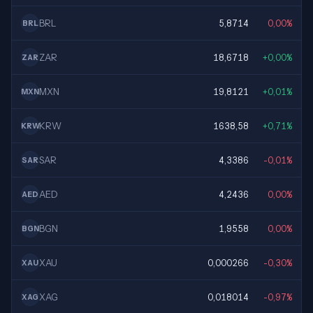
BRL
5,8714
0,00%
BRL
ZAR
18,6718
+0,00%
ZAR
MXN
19,8121
+0,01%
MXN
KRW
1638,58
+0,71%
KRW
SAR
4,3386
-0,01%
SAR
AED
4,2436
0,00%
AED
BGN
1,9558
0,00%
BGN
XAU
0,000266
-0,30%
XAU
XAG
0,018014
-0,97%
XAG