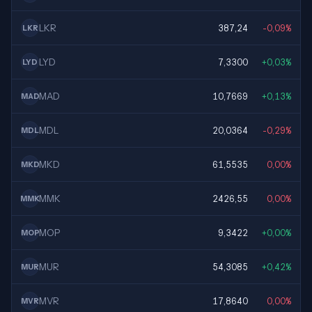
LKR
387,24
-0,09%
LKR
LYD
7,3300
+0,03%
LYD
MAD
10,7669
+0,13%
MAD
MDL
20,0364
-0,29%
MDL
MKD
61,5535
0,00%
MKD
MMK
2426,55
0,00%
MMK
MOP
9,3422
+0,00%
MOP
MUR
54,3085
+0,42%
MUR
MVR
17,8640
0,00%
MVR