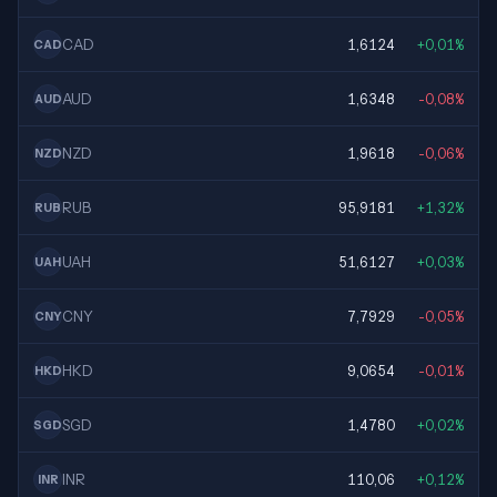
CAD
1,6124
+0,01%
CAD
AUD
1,6348
-0,08%
AUD
NZD
1,9618
-0,06%
NZD
RUB
95,9181
+1,32%
RUB
UAH
51,6127
+0,03%
UAH
CNY
7,7929
-0,05%
CNY
HKD
9,0654
-0,01%
HKD
SGD
1,4780
+0,02%
SGD
INR
110,06
+0,12%
INR