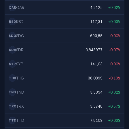
QAR
4,2125
+0,02%
QAR
RSD
117,31
+0,03%
RSD
SDG
693,88
0,00%
SDG
SDR
0,843977
-0,07%
SDR
SYP
141,03
0,00%
SYP
THB
38,0899
-0,19%
THB
TND
3,3854
+0,02%
TND
TRX
3,5748
+0,57%
TRX
TTD
7,8109
+0,03%
TTD