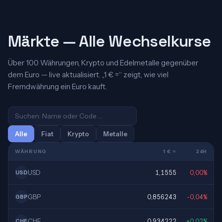
Märkte — Alle Wechselkurse
Über 100 Währungen, Krypto und Edelmetalle gegenüber
dem Euro — live aktualisiert. „1 € =“ zeigt, wie viel
Fremdwährung ein Euro kauft.
Alle
Fiat
Krypto
Metalle
WÄHRUNG
1 € =
24H
USD
1,1555
0,00%
USD
GBP
0,856243
-0,04%
GBP
CHF
0,934222
+0,02%
CHF