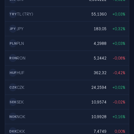
TL (TRY)
55,1360
+0,03%
TRY
JPY
183,05
+0,32%
JPY
PLN
4,2988
+0,03%
PLN
RON
5,2442
-0,08%
RON
HUF
362,32
-0,42%
HUF
CZK
24,2594
+0,02%
CZK
SEK
10,9574
-0,02%
SEK
NOK
10,9928
+0,16%
NOK
DKK
7,4749
0,00%
DKK