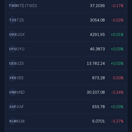
NT$ (TWD)
37,2036
-0,17%
TWD
TZS
3054,08
-0,02%
TZS
UGX
4291,95
+0,01%
UGX
UYU
46,3873
+0,03%
UYU
UZS
13.782,24
+0,03%
UZS
VES
873,28
0,00%
VES
VND
30.207,08
-0,24%
VND
XAF
655,78
+0,03%
XAF
XLM
6,0701
-5,27%
XLM