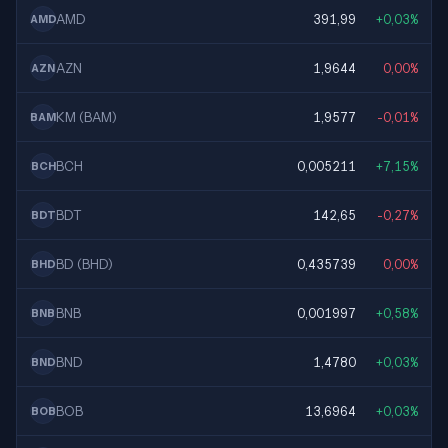
AMD
391,99
+0,03%
AMD
AZN
1,9644
0,00%
AZN
KM (BAM)
1,9577
-0,01%
BAM
BCH
0,005211
+7,15%
BCH
BDT
142,65
-0,27%
BDT
BD (BHD)
0,435739
0,00%
BHD
BNB
0,001997
+0,58%
BNB
BND
1,4780
+0,03%
BND
BOB
13,6964
+0,03%
BOB