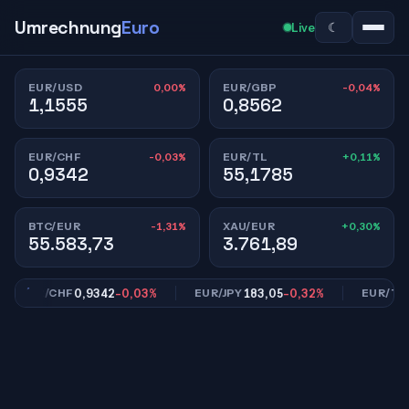
Umrechnung
Euro
☾
Live
0,00%
-0,04%
EUR/USD
EUR/GBP
1,1555
0,8562
-0,03%
+0,11%
EUR/CHF
EUR/TL
0,9342
55,1785
-1,31%
+0,30%
BTC/EUR
XAU/EUR
55.583,73
3.761,89
0,9342
-0,03%
183,05
-0,32%
55,
EUR/CHF
EUR/JPY
EUR/TL