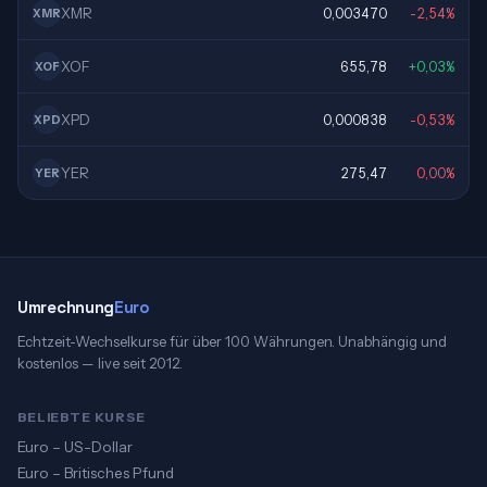
XMR
0,003470
-2,54%
XMR
XOF
655,78
+0,03%
XOF
XPD
0,000838
-0,53%
XPD
YER
275,47
0,00%
YER
Umrechnung
Euro
Echtzeit-Wechselkurse für über 100 Währungen. Unabhängig und
kostenlos — live seit 2012.
BELIEBTE KURSE
Euro – US-Dollar
Euro – Britisches Pfund