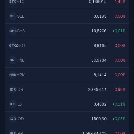
ETC
0,166015
-1,45%
ETC
GEL
3,0193
0,00%
GEL
GHS
13,5206
+0,01%
GHS
GTQ
8,8165
0,00%
GTQ
HNL
30,9734
0,00%
HNL
HRK
8,1414
0,00%
HRK
IDR
20.496,14
-0,86%
IDR
ILS
3,4682
+0,11%
ILS
IQD
1509,60
+0,03%
IQD
IRR
1.589.448,03
0,00%
IRR