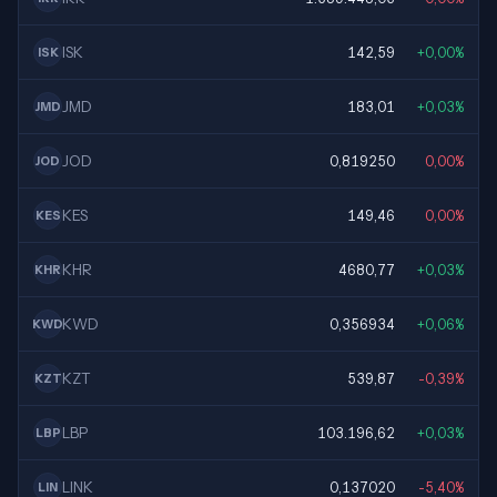
ISK
142,59
+0,00%
ISK
JMD
183,01
+0,03%
JMD
JOD
0,819250
0,00%
JOD
KES
149,46
0,00%
KES
KHR
4680,77
+0,03%
KHR
KWD
0,356934
+0,06%
KWD
KZT
539,87
-0,39%
KZT
LBP
103.196,62
+0,03%
LBP
LINK
0,137020
-5,40%
LIN