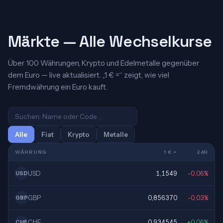
Märkte — Alle Wechselkurse
Über 100 Währungen, Krypto und Edelmetalle gegenüber
dem Euro — live aktualisiert. „1 € =“ zeigt, wie viel
Fremdwährung ein Euro kauft.
Alle
Fiat
Krypto
Metalle
WÄHRUNG
1 € =
24H
USD
1,1549
-0,06%
USD
GBP
0,856370
-0,03%
GBP
CHF
0,934545
+0,06%
CHF