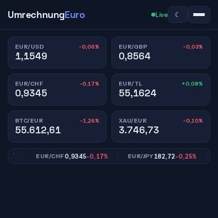
Umrechnung
Euro
☾
Live
-0,06%
-0,03%
EUR/USD
EUR/GBP
1,1549
0,8564
-0,17%
+0,08%
EUR/CHF
EUR/TL
0,9345
55,1624
-1,26%
-0,10%
BTC/EUR
XAU/EUR
55.612,61
3.746,73
%
0,9345
-0,17%
182,72
-0,25%
EUR/CHF
EUR/JPY
EUR