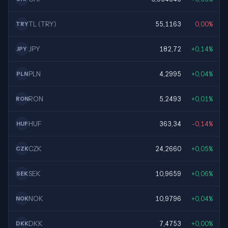
TL (TRY)
55,1163
0,00%
TRY
JPY
182,72
+0,14%
JPY
PLN
4,2995
+0,04%
PLN
RON
5,2493
+0,01%
RON
HUF
363,34
-0,14%
HUF
CZK
24,2660
+0,05%
CZK
SEK
10,9659
+0,06%
SEK
NOK
10,9796
+0,04%
NOK
DKK
7,4753
+0,00%
DKK