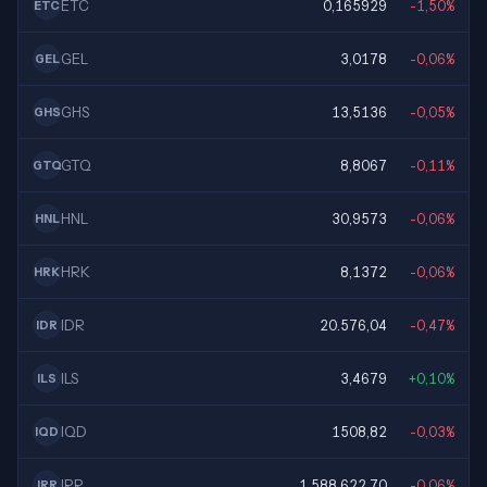
ETC
0,165929
-1,50%
ETC
GEL
3,0178
-0,06%
GEL
GHS
13,5136
-0,05%
GHS
GTQ
8,8067
-0,11%
GTQ
HNL
30,9573
-0,06%
HNL
HRK
8,1372
-0,06%
HRK
IDR
20.576,04
-0,47%
IDR
ILS
3,4679
+0,10%
ILS
IQD
1508,82
-0,03%
IQD
IRR
1.588.622,70
-0,06%
IRR