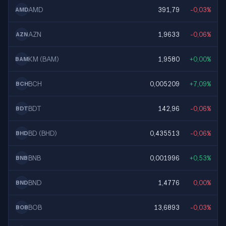
AMD
391,79
-0,03%
AMD
AZN
1,9633
-0,06%
AZN
KM (BAM)
1,9580
+0,00%
BAM
BCH
0,005209
+7,09%
BCH
BDT
142,96
-0,06%
BDT
BD (BHD)
0,435513
-0,06%
BHD
BNB
0,001996
+0,53%
BNB
BND
1,4776
0,00%
BND
BOB
13,6893
-0,03%
BOB