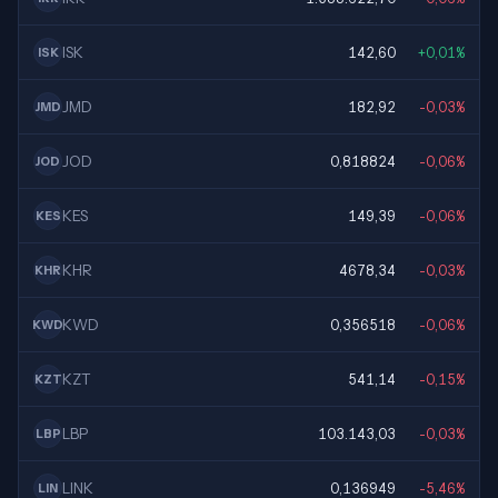
ISK
142,60
+0,01%
ISK
JMD
182,92
-0,03%
JMD
JOD
0,818824
-0,06%
JOD
KES
149,39
-0,06%
KES
KHR
4678,34
-0,03%
KHR
KWD
0,356518
-0,06%
KWD
KZT
541,14
-0,15%
KZT
LBP
103.143,03
-0,03%
LBP
LINK
0,136949
-5,46%
LIN