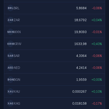
BRL
5,8684
-0,06%
BRL
ZAR
18,6792
+0,04%
ZAR
MXN
19,8093
-0,01%
MXN
KRW
1633,98
+0,43%
KRW
SAR
4,3364
-0,06%
SAR
AED
4,2414
-0,06%
AED
BGN
1,9559
+0,00%
BGN
XAU
0,000267
+0,10%
XAU
XAG
0,018158
-0,17%
XAG