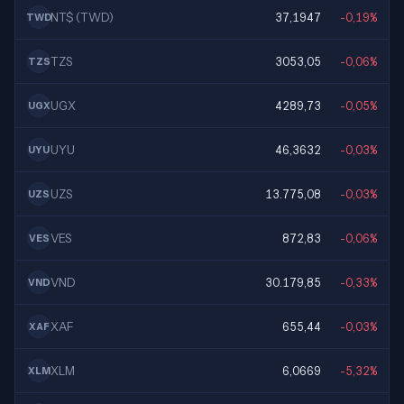
NT$ (TWD)
37,1947
-0,19%
TWD
TZS
3053,05
-0,06%
TZS
UGX
4289,73
-0,05%
UGX
UYU
46,3632
-0,03%
UYU
UZS
13.775,08
-0,03%
UZS
VES
872,83
-0,06%
VES
VND
30.179,85
-0,33%
VND
XAF
655,44
-0,03%
XAF
XLM
6,0669
-5,32%
XLM