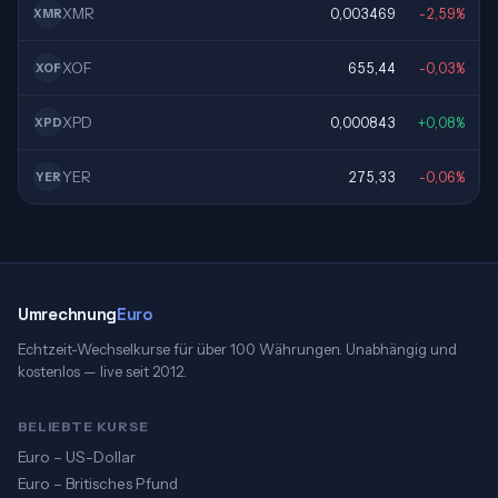
XMR
0,003469
-2,59%
XMR
XOF
655,44
-0,03%
XOF
XPD
0,000843
+0,08%
XPD
YER
275,33
-0,06%
YER
Umrechnung
Euro
Echtzeit-Wechselkurse für über 100 Währungen. Unabhängig und
kostenlos — live seit 2012.
BELIEBTE KURSE
Euro – US-Dollar
Euro – Britisches Pfund