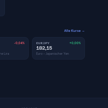
Alle Kurse →
-0,04%
EUR/JPY
+0,00%
182,15
he Lira
Euro – Japanischer Yen