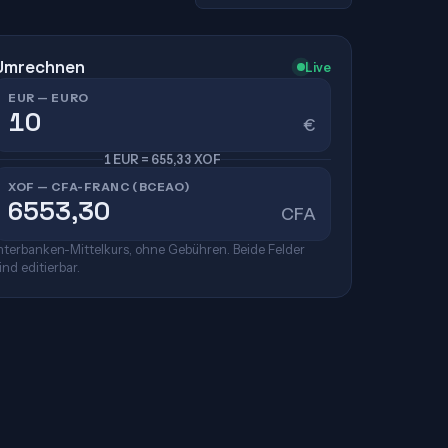
Umrechnen
Live
EUR — EURO
€
1 EUR = 655,33 XOF
XOF — CFA-FRANC (BCEAO)
CFA
nterbanken-Mittelkurs, ohne Gebühren. Beide Felder
ind editierbar.