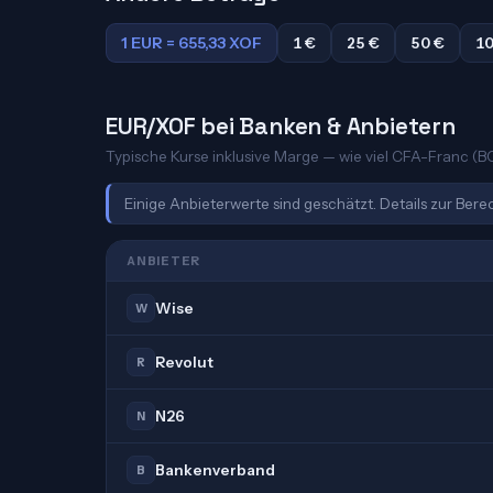
1 EUR = 655,33 XOF
1 €
25 €
50 €
10
EUR/XOF bei Banken & Anbietern
Typische Kurse inklusive Marge — wie viel CFA-Franc (BC
Einige Anbieterwerte sind geschätzt. Details zur Ber
ANBIETER
Wise
W
Revolut
R
N26
N
Bankenverband
B