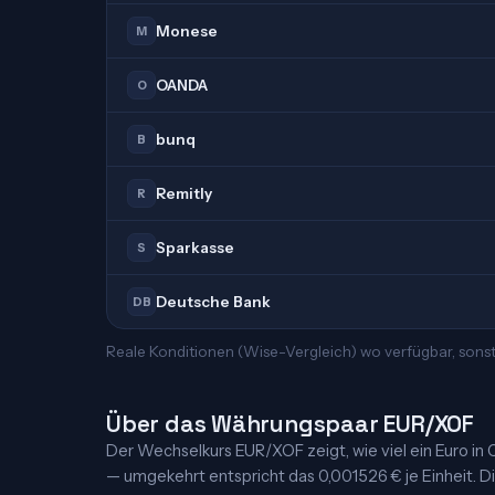
Monese
M
OANDA
O
bunq
B
Remitly
R
Sparkasse
S
Deutsche Bank
DB
Reale Konditionen (Wise-Vergleich) wo verfügbar, sonst
Über das Währungspaar EUR/XOF
Der Wechselkurs EUR/XOF zeigt, wie viel ein Euro in 
— umgekehrt entspricht das 0,001526 € je Einheit. Die