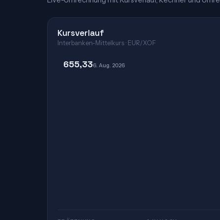
Live-Umrechnung mit Kursverlauf, Rechner und Umre
Kursverlauf
Interbanken-Mittelkurs · EUR/XOF
655,33
6. Aug. 2026