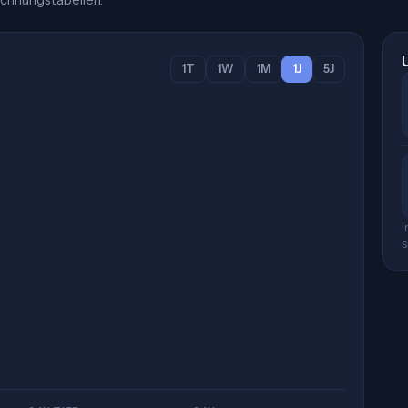
chnungstabellen.
1T
1W
1M
1J
5J
I
s