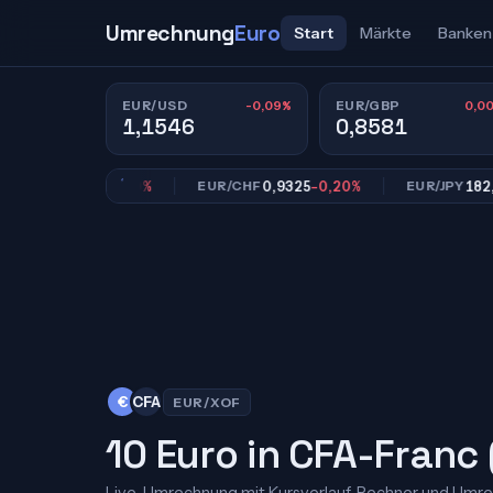
Umrechnung
Euro
Start
Märkte
Banken
-0,09%
0,0
EUR/USD
EUR/GBP
1,1546
0,8581
0,8581
0,00%
0,9325
-0,20%
182,15
-0
GBP
EUR/CHF
EUR/JPY
€
CFA
EUR/XOF
10 Euro in CFA-Franc