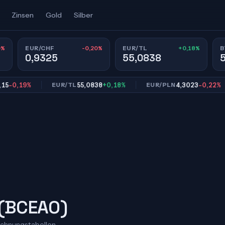
Zinsen
Gold
Silber
0%
-0,20%
+0,18%
EUR/CHF
EUR/TL
B
0,9325
55,0838
,19%
55,0838
+0,18%
4,3023
-0,22%
EUR/TL
EUR/PLN
 (BCEAO)