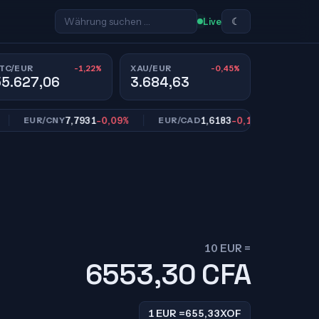
☾
Live
-1,22%
-0,45%
TC/EUR
XAU/EUR
55.627,06
3.684,63
7,7931
-0,09%
1,6183
-0,14%
1
EUR/CNY
EUR/CAD
EUR/SEK
10 EUR =
6553,30
CFA
1 EUR =
655,33
XOF