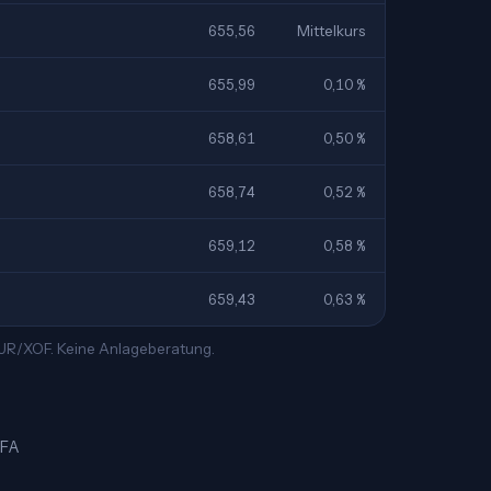
655,56
Mittelkurs
655,99
0,10 %
658,61
0,50 %
658,74
0,52 %
659,12
0,58 %
659,43
0,63 %
 EUR/XOF. Keine Anlageberatung.
CFA