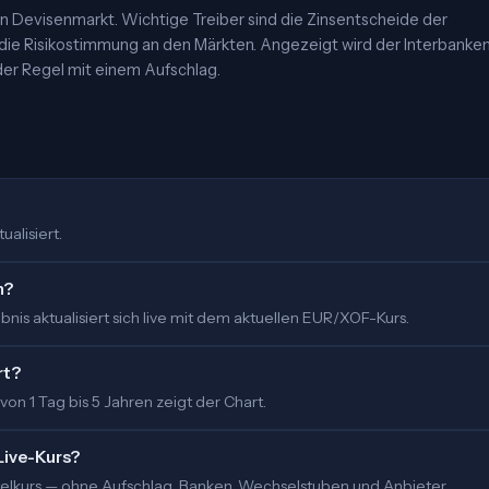
 Devisenmarkt. Wichtige Treiber sind die Zinsentscheide der
 die Risikostimmung an den Märkten. Angezeigt wird der Interbanke
er Regel mit einem Aufschlag.
ualisiert.
m?
nis aktualisiert sich live mit dem aktuellen EUR/XOF-Kurs.
rt?
 von 1 Tag bis 5 Jahren zeigt der Chart.
Live-Kurs?
ittelkurs — ohne Aufschlag. Banken, Wechselstuben und Anbieter