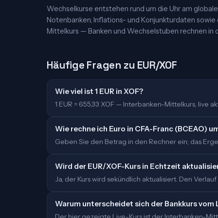
Wechselkurse entstehen rund um die Uhr am globalen
Notenbanken, Inflations- und Konjunkturdaten sowie
Mittelkurs — Banken und Wechselstuben rechnen in d
Häufige Fragen zu EUR/XOF
Wie viel ist 1 EUR in XOF?
1 EUR = 655,33 XOF — Interbanken-Mittelkurs, live akt
Wie rechne ich Euro in CFA-Franc (BCEAO) u
Geben Sie den Betrag in den Rechner ein; das Ergeb
Wird der EUR/XOF-Kurs in Echtzeit aktualisie
Ja, der Kurs wird sekündlich aktualisiert. Den Verlauf
Warum unterscheidet sich der Bankkurs vom 
Der hier gezeigte Live-Kurs ist der Interbanken-M