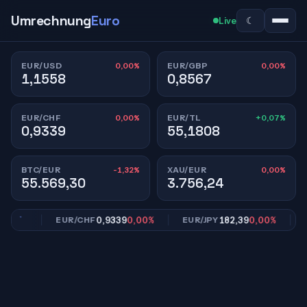
Umrechnung
Euro
☾
Live
0,00%
0,00%
EUR/USD
EUR/GBP
1,1558
0,8567
0,00%
+0,07%
EUR/CHF
EUR/TL
0,9339
55,1808
-1,32%
0,00%
BTC/EUR
XAU/EUR
55.569,30
3.756,24
00%
0,9339
0,00%
182,39
0,00%
EUR/CHF
EUR/JPY
EU