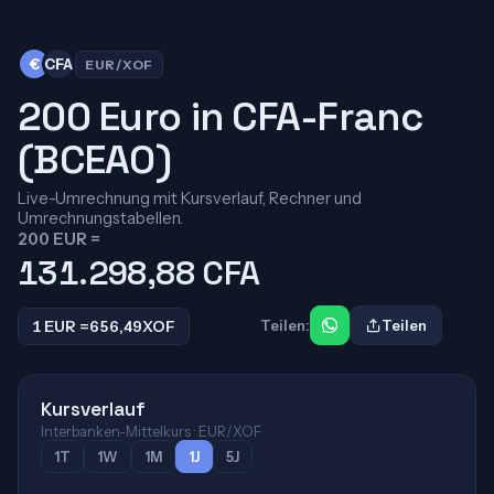
€
CFA
EUR/XOF
200 Euro in CFA-Franc
(BCEAO)
Live-Umrechnung mit Kursverlauf, Rechner und
Umrechnungstabellen.
200 EUR =
131.298,88
CFA
1 EUR =
656,49
XOF
Teilen:
Teilen
Kursverlauf
Interbanken-Mittelkurs · EUR/XOF
1T
1W
1M
1J
5J