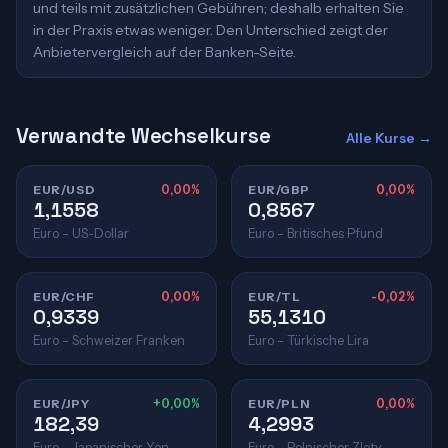
und teils mit zusätzlichen Gebühren; deshalb erhalten Sie
in der Praxis etwas weniger. Den Unterschied zeigt der
Anbietervergleich auf der Banken-Seite.
Verwandte Wechselkurse
Alle Kurse →
EUR/USD
0,00%
EUR/GBP
0,00%
1,1558
0,8567
Euro – US-Dollar
Euro – Britisches Pfund
EUR/CHF
0,00%
EUR/TL
-0,02%
0,9339
55,1310
Euro – Schweizer Franken
Euro – Türkische Lira
EUR/JPY
+0,00%
EUR/PLN
0,00%
182,39
4,2993
Euro – Japanischer Yen
Euro – Polnischer Zloty