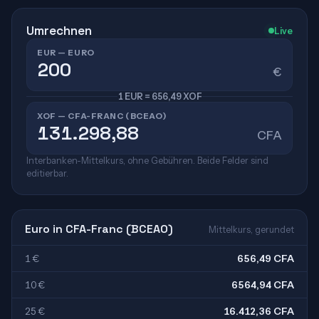
Umrechnen
Live
EUR — EURO
€
1 EUR = 656,49 XOF
XOF — CFA-FRANC (BCEAO)
CFA
Interbanken-Mittelkurs, ohne Gebühren. Beide Felder sind
editierbar.
Euro in CFA-Franc (BCEAO)
Mittelkurs, gerundet
1 €
656,49 CFA
10 €
6564,94 CFA
25 €
16.412,36 CFA