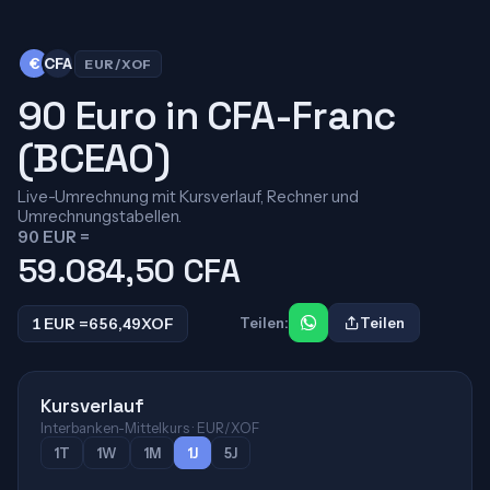
€
CFA
EUR/XOF
90 Euro in CFA-Franc
(BCEAO)
Live-Umrechnung mit Kursverlauf, Rechner und
Umrechnungstabellen.
90 EUR =
59.084,50
CFA
1 EUR =
656,49
XOF
Teilen:
Teilen
Kursverlauf
Interbanken-Mittelkurs · EUR/XOF
1T
1W
1M
1J
5J