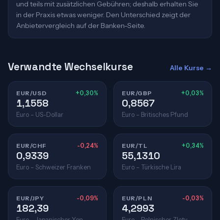
und teils mit zusätzlichen Gebühren; deshalb erhalten Sie
in der Praxis etwas weniger. Den Unterschied zeigt der
Anbietervergleich auf der Banken-Seite.
Verwandte Wechselkurse
Alle Kurse →
EUR/USD
+0,30%
EUR/GBP
+0,03%
1,1558
0,8567
Euro – US-Dollar
Euro – Britisches Pfund
EUR/CHF
-0,24%
EUR/TL
+0,34%
0,9339
55,1310
Euro – Schweizer Franken
Euro – Türkische Lira
EUR/JPY
-0,09%
EUR/PLN
-0,03%
182,39
4,2993
Euro – Japanischer Yen
Euro – Polnischer Zloty