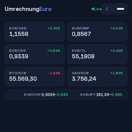
Umrechnung
Euro
☾
Live
+0,30%
+0,03%
EUR/USD
EUR/GBP
1,1558
0,8567
+0,84%
+0,43%
EUR/CHF
EUR/TL
0,9339
55,1808
-1,62%
+1,80%
BTC/EUR
XAU/EUR
55.569,30
3.756,24
03%
0,9339
+0,84%
182,39
+0,69%
EUR/CHF
EUR/JPY
E