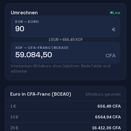
Umrechnen
Live
EUR — EURO
€
1 EUR = 656,49 XOF
XOF — CFA-FRANC (BCEAO)
CFA
Interbanken-Mittelkurs, ohne Gebühren. Beide Felder sind
editierbar.
Euro in CFA-Franc (BCEAO)
Mittelkurs, gerundet
1 €
656,49 CFA
10 €
6564,94 CFA
25 €
16.412,36 CFA