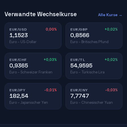
Verwandte Wechselkurse
Alle Kurse →
EUR/USD
0,00%
EUR/GBP
+0,02%
1,1523
0,8566
Euro – US-Dollar
Euro – Britisches Pfund
EUR/CHF
+0,03%
EUR/TL
+0,02%
0,9365
54,9595
Euro – Schweizer Franken
Euro – Türkische Lira
EUR/JPY
-0,01%
EUR/CNY
-0,03%
182,54
7,7747
Euro – Japanischer Yen
Euro – Chinesischer Yuan