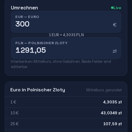
Umrechnen
Live
EUR — EURO
€
1 EUR = 4,3035 PLN
PLN — POLNISCHER ZLOTY
zł
Interbanken-Mittelkurs, ohne Gebühren. Beide Felder sind
editierbar.
Euro in Polnischer Zloty
Mittelkurs, gerundet
1 €
4,3035 zł
10 €
43,0349 zł
25 €
107,59 zł