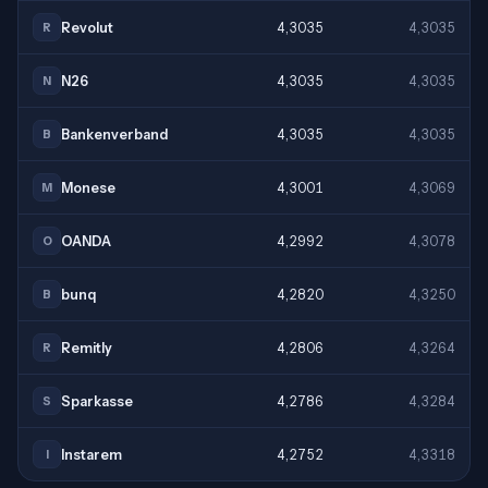
Revolut
4,3035
4,3035
R
N26
4,3035
4,3035
N
Bankenverband
4,3035
4,3035
B
Monese
4,3001
4,3069
M
OANDA
4,2992
4,3078
O
bunq
4,2820
4,3250
B
Remitly
4,2806
4,3264
R
Sparkasse
4,2786
4,3284
S
Instarem
4,2752
4,3318
I