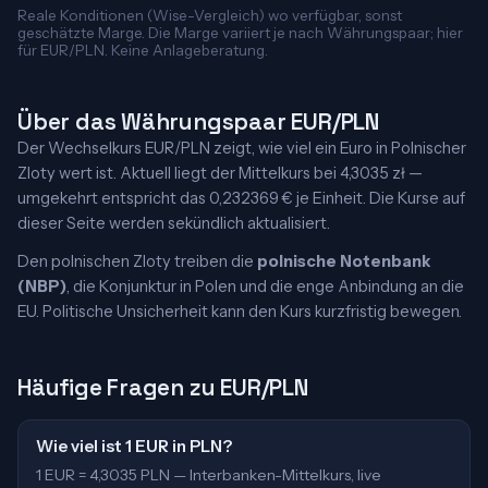
Reale Konditionen (Wise-Vergleich) wo verfügbar, sonst
geschätzte Marge. Die Marge variiert je nach Währungspaar; hier
für EUR/PLN. Keine Anlageberatung.
Über das Währungspaar EUR/PLN
Der Wechselkurs EUR/PLN zeigt, wie viel ein Euro in Polnischer
Zloty wert ist. Aktuell liegt der Mittelkurs bei 4,3035 zł —
umgekehrt entspricht das 0,232369 € je Einheit. Die Kurse auf
dieser Seite werden sekündlich aktualisiert.
Den polnischen Zloty treiben die
polnische Notenbank
(NBP)
, die Konjunktur in Polen und die enge Anbindung an die
EU. Politische Unsicherheit kann den Kurs kurzfristig bewegen.
Häufige Fragen zu EUR/PLN
Wie viel ist 1 EUR in PLN?
1 EUR = 4,3035 PLN — Interbanken-Mittelkurs, live