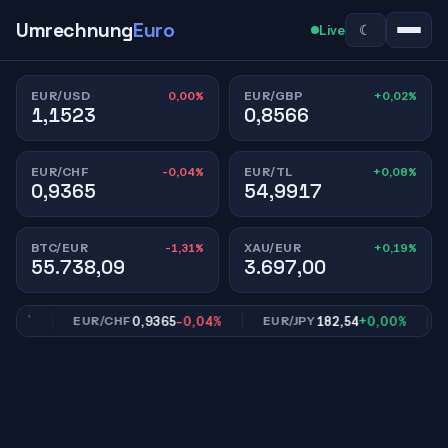
Umrechnung
Euro
☾
Live
0,00%
+0,02%
EUR/USD
EUR/GBP
1,1523
0,8566
-0,04%
+0,08%
EUR/CHF
EUR/TL
0,9365
54,9917
-1,31%
+0,19%
BTC/EUR
XAU/EUR
55.738,09
3.697,00
2%
0,9365
-0,04%
182,54
+0,00%
EUR/CHF
EUR/JPY
EU