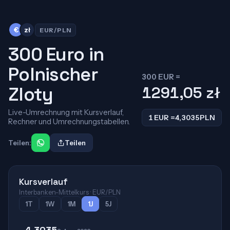
€
zł
EUR/PLN
300 Euro in
Polnischer
300 EUR =
Zloty
1291,05
zł
Live-Umrechnung mit Kursverlauf,
1 EUR =
4,3035
PLN
Rechner und Umrechnungstabellen.
Teilen:
Teilen
Kursverlauf
Interbanken-Mittelkurs · EUR/PLN
1T
1W
1M
1J
5J
4,3035