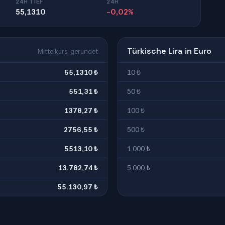
24H TIEF
24H
55,1310
-0,02%
Türkische Lira in Euro
Mittelkurs, gerundet
55,1310 ₺
10 ₺
551,31 ₺
50 ₺
1378,27 ₺
100 ₺
2756,55 ₺
500 ₺
5513,10 ₺
1.000 ₺
13.782,74 ₺
5.000 ₺
55.130,97 ₺