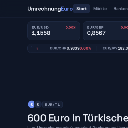
Umrechnung
Euro
Start
Märkte
Banken
0,00%
0,0
EUR/USD
EUR/GBP
1,1558
0,8567
0,8567
0,00%
0,9339
0,00%
182,39
0,0
BP
EUR/CHF
EUR/JPY
€
₺
EUR/TL
600 Euro in Türkische