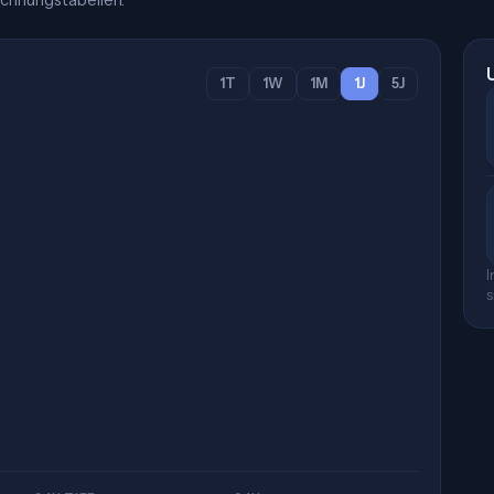
chnungstabellen.
1T
1W
1M
1J
5J
I
s