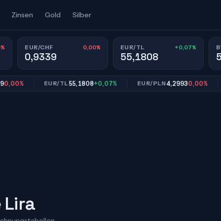
Zinsen
Gold
Silber
0%
0,00%
+0,07%
EUR/CHF
EUR/TL
B
0,9339
55,1808
0%
55,1808
+0,07%
4,2993
0,00%
EUR/TL
EUR/PLN
EU
 Lira