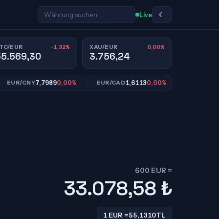
☾
Live
-1,32%
0,00%
TC/EUR
XAU/EUR
55.569,30
3.756,24
7,7989
0,00%
1,6113
0,00%
10,953
R/CNY
EUR/CAD
EUR/SEK
600 EUR =
33.078,58
₺
1 EUR =
55,1310
TL