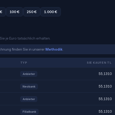
 €
100 €
250 €
1.000 €
Sie je Euro tatsächlich erhalten.
echnung finden Sie in unserer
Methodik
.
TYP
SIE KAUFEN TL
55,1310
Anbieter
55,1310
Neobank
55,1310
Anbieter
55,1310
Filialbank