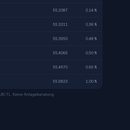
55,2087
0,14 %
55,3311
0,36 %
55,3950
0,48 %
55,4066
0,50 %
55,4970
0,66 %
55,6823
1,00 %
EUR/TL. Keine Anlageberatung.