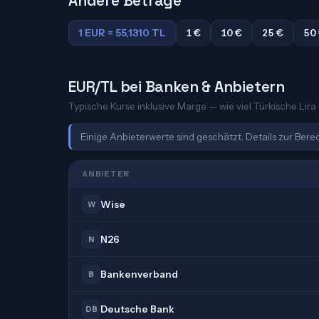
Andere Beträge
1 EUR = 55,1310 TL
1 €
10 €
25 €
50
EUR/TL bei Banken & Anbietern
Typische Kurse inklusive Marge — wie viel Türkische Lira 
Einige Anbieterwerte sind geschätzt. Details zur Ber
ANBIETER
Wise
W
N26
N
Bankenverband
B
Deutsche Bank
DB